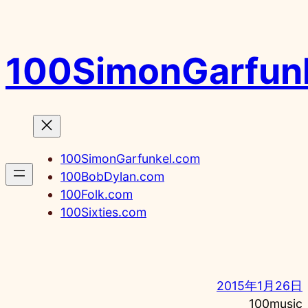
内
容
を
100SimonGarfun
ス
キ
ッ
プ
100SimonGarfunkel.com
100BobDylan.com
100Folk.com
100Sixties.com
2015年1月26日
100music